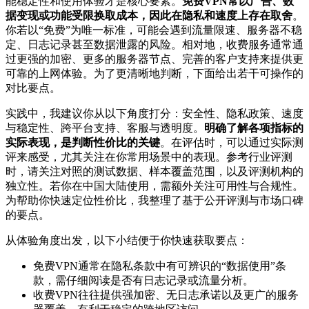
能稳定性和使用体验才是核心要素。
免费VPN常以广告、数
据变现或功能受限换取成本，因此在隐私和速度上存在取舍
。
你若以“免费”为唯一标准，可能会遇到流量限速、服务器不稳
定、日志记录甚至数据泄露的风险。相对地，收费服务通常通
过更强的加密、更多的服务器节点、完善的客户支持来提供更
可靠的上网体验。为了更清晰地判断，下面给出若干可操作的
对比要点。
实践中，我建议你从以下角度打分：安全性、隐私政策、速度
与稳定性、跨平台支持、客服与透明度。
明确了解各项指标的
实际表现，是判断性价比的关键
。在评估时，可以通过实际测
评来感受，尤其关注在你常用场景中的表现。参考行业评测
时，请关注对照的测试数据、样本覆盖范围，以及评测机构的
独立性。若你在中国大陆使用，需额外关注可用性与合规性。
为帮助你快速定位性价比，我整理了基于公开评测与市场口碑
的要点。
从体验角度出发，以下小结便于你快速获取要点：
免费VPN通常在隐私条款中有可辨识的“数据使用”条
款，需仔细阅读是否有日志记录或流量分析。
收费VPN往往提供强加密、无日志承诺以及更广的服务