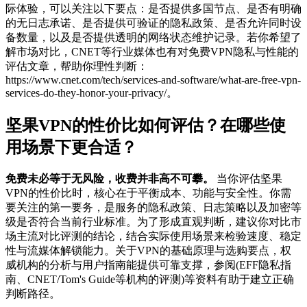
际体验，可以关注以下要点：是否提供多国节点、是否有明确
的无日志承诺、是否提供可验证的隐私政策、是否允许同时设
备数量，以及是否提供透明的网络状态维护记录。若你希望了
解市场对比，CNET等行业媒体也有对免费VPN隐私与性能的
评估文章，帮助你理性判断：
https://www.cnet.com/tech/services-and-software/what-are-free-vpn-
services-do-they-honor-your-privacy/。
坚果VPN的性价比如何评估？在哪些使
用场景下更合适？
免费未必等于无风险，收费并非高不可攀。
当你评估坚果
VPN的性价比时，核心在于平衡成本、功能与安全性。你需
要关注的第一要务，是服务的隐私政策、日志策略以及加密等
级是否符合当前行业标准。为了形成直观判断，建议你对比市
场主流对比评测的结论，结合实际使用场景来检验速度、稳定
性与流媒体解锁能力。关于VPN的基础原理与选购要点，权
威机构的分析与用户指南能提供可靠支撑，参阅(EFF隐私指
南、CNET/Tom's Guide等机构的评测)等资料有助于建立正确
判断路径。