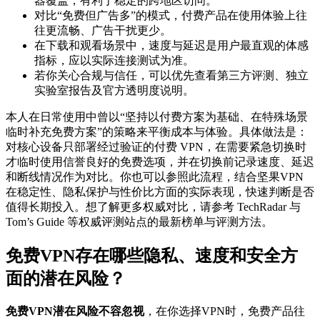
器覆盖，有利于稳定的跨地区访问。
对比“免费但广告多”的模式，付费产品在使用体验上往
往更流畅、广告干扰更少。
在下载和观看场景中，速度与延迟是用户最直观的体感
指标，应以实际连接测试为准。
若你关心合规与信任，可以优先查看第三方评测、独立
实验室报告及官方透明度说明。
本人在日常使用中曾以“坚持以付费方案为基础、在特殊场景
临时补充免费方案”的策略来平衡成本与体验。具体做法是：
对核心设备只部署经过验证的付费 VPN，在需要紧急切换时
才临时使用信誉良好的免费选项，并在切换前记录速度、延迟
和断线情况作为对比。你也可以参照此流程，结合坚果VPN
在稳定性、隐私保护与性价比方面的实际表现，快速判断是否
值得长期投入。想了解更多权威对比，请参考 TechRadar 与
Tom’s Guide 等权威评测站点的最新榜单与评测方法。
免费VPN存在哪些隐私、速度和安全方
面的潜在风险？
免费VPN潜在风险不容忽视
，在你选择VPN时，免费产品往