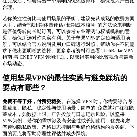
在完成后，你会得出一个清晰的优先级排序，确保投入产出比
合理。
若你关注性价比与使用场景的平衡，建议先从成熟的收费方案
入手，结合“试用期体量评估+长期成本核算”的方法论来判断
是否值得转向长期订阅。可以参考专业评测与权威机构的意
见，确保所选对你真实有利。关于坚果VPN的定位与适用场
景，可以结合官方说明及用户口碑进行对照，帮助你在不同需
求下做出更明晰的选择。更多参考资料可查看 TechRadar VPN
指南 与 CNET VPN 评测汇总，以获得实用的比较视角与最新
市场动态。
使用坚果VPN的最佳实践与避免踩坑的
要点有哪些？
免费不等于好，付费更稳妥
。在选择 VPN 时，你需要综合考
量速度、隐私、稳定性与使用场景，简单的“免费就好”往往隐
藏成本，如数据上限、广告投放与日志记录风险。以坚果
VPN为例，若你的需求涉及高安全性或长期使用，优先考虑
有透明隐私政策、严格日志控制与明确价格结构的服务商。下
面的要点将帮助你理性评估并减少踩坑。