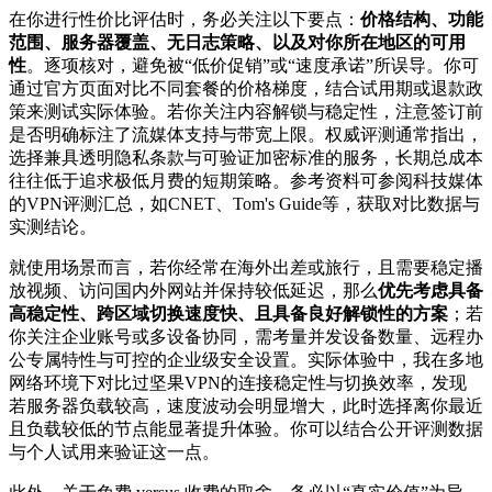
在你进行性价比评估时，务必关注以下要点：
价格结构、功能
范围、服务器覆盖、无日志策略、以及对你所在地区的可用
性
。逐项核对，避免被“低价促销”或“速度承诺”所误导。你可
通过官方页面对比不同套餐的价格梯度，结合试用期或退款政
策来测试实际体验。若你关注内容解锁与稳定性，注意签订前
是否明确标注了流媒体支持与带宽上限。权威评测通常指出，
选择兼具透明隐私条款与可验证加密标准的服务，长期总成本
往往低于追求极低月费的短期策略。参考资料可参阅科技媒体
的VPN评测汇总，如CNET、Tom's Guide等，获取对比数据与
实测结论。
就使用场景而言，若你经常在海外出差或旅行，且需要稳定播
放视频、访问国内外网站并保持较低延迟，那么
优先考虑具备
高稳定性、跨区域切换速度快、且具备良好解锁性的方案
；若
你关注企业账号或多设备协同，需考量并发设备数量、远程办
公专属特性与可控的企业级安全设置。实际体验中，我在多地
网络环境下对比过坚果VPN的连接稳定性与切换效率，发现
若服务器负载较高，速度波动会明显增大，此时选择离你最近
且负载较低的节点能显著提升体验。你可以结合公开评测数据
与个人试用来验证这一点。