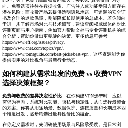
此外，关于免费 versus 收费的取舍，务必以“真实价值”为导
向。免费选项往往在数据收集、广告注入或功能受限方面存在
潜在风险；而收费产品若提供透明隐私承诺、可追溯的安全证
书及合理的退款保障，则能降低长期使用的总成本。若你倾向
于进一步了解市场对比与技术细节，建议查阅权威媒体的对比
评测页面与用户指南，例如官方帮助文档与专业评测机构的综
合分析，帮助你做出更稳健的决策。更多信息可参考
https://www.eff.org/issues/privacy、
https://www.cnet.com/topics/vpn/、
https://www.tomsguide.com/best-picks/best-vpn，这些资源能为你
提供实用的对比视角与最新行业动态。
如何构建从需求出发的免费 vs 收费VPN
选择决策框架？
免费与收费的差异决定性价比
，在你构建VPN选型时，应以
需求为导向，系统对比功能、隐私与稳定性，从而选择最契合
的方案。你将从用途场景、数据保护、连接质量和长期成本四
个维度出发，逐步筛选出最具性价比的组合。
在你定义需求时，先明确使用场景与风险承受度。是日常浏