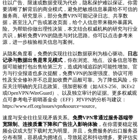
往以广告、限速或数据变现为代价，隐私保护难以保证。你需
要清晰了解背后的商业模式，避免把敏感信息暴露给不可信的
服务商。研究显示，部分免费VPN可能记录日志、共享数
据，甚至注入广告或篡改页面，给个人信息带来额外暴露风
险。为帮助你做出理性决策，本文结合权威机构的研究与行业
共识，解析免费VPN的隐患与对比思路。你可以点击参考来
源，进一步核验相关信息与案例。
从隐私角度看，免费的实现往往以数据获利为核心驱动。
日志
记录与数据出售是常见模式
，你在浏览、地点、设备信息等数
据可能被打包出售给第三方，造成跨域追踪的可能性增加。官
方与行业报道也多次提醒，免费VPN的加密强度、协议可用
性及安全修补并不总是如收费产品般可靠。为了降低风险，你
应关注明确的无日志政策、强加密标准（如AES-256、IKEv2
或OpenVPN/WireGuard）、以及独立审计的证据。更多权威观
点可参考电子前哨基金会（EFF）对VPN的分析与建议：
https://www.eff.org/issues/vpn&source=source。
速度与安全往往呈现矛盾关系。
免费VPN常通过服务器端带
宽限制、连接质量下降和广告注入影响体验
，在你需要稳定视
频会议或大型下载时尤为明显。并且，免费服务的出口服务器
分布有限，容易成为拥堵点，导致延迟和抖动增多。要评估实